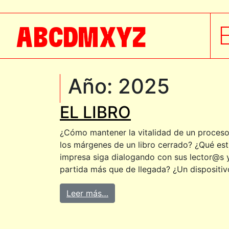
A
B
C
D
M
X
Y
Z
Año:
2025
EL LIBRO
¿Cómo mantener la vitalidad de un proceso 
los márgenes de un libro cerrado? ¿Qué est
impresa siga dialogando con sus lector@s y
partida más que de llegada? ¿Un dispositiv
Leer más…