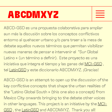
A
B
C
D
M
X
Y
Z
ABCD-GSD es una propuesta colaborativa para ampliar
aun más la discusión sobre los conceptos conflictivos
entorno al quehacer urbano y/o para traer a la mesa de
debate aquellos nuevos términos que permitan visibilizar
nuevas maneras de pensar e intervenir el “Sur Global
Latino » (un término a definir). Este proyecto es una
iniciativa que integra el tiempo y las ganas del
MCI-GSD
,
tel
LatinGSD
y este diccionario ABCDMXYZ. ¡Gracias!
ABCD-GSD is an attempt to open up the discussion of the
key conflictive concepts that shape the urban realities of
the “Latino Global South » (this one also a concept) from
Mexico City onwards bringing to the debate other voices
in other languages.
This project is an initiative by the
MCI-
GSD
, the
LatinGSD
and ABCDMXYZ. Thank you all!