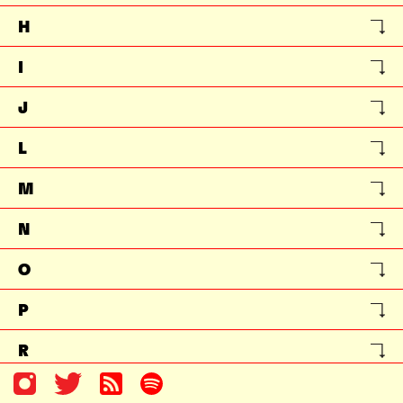
H
I
J
L
M
N
O
P
R
S