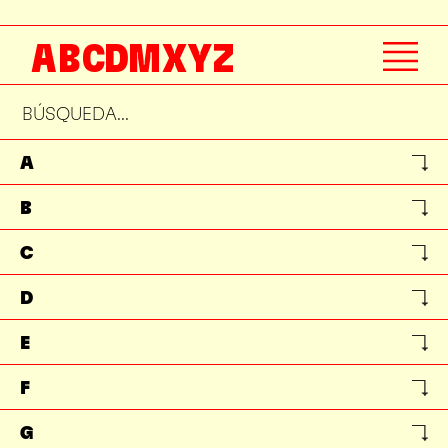
A
B
C
D
M
X
Y
Z
A
B
C
D
E
F
G