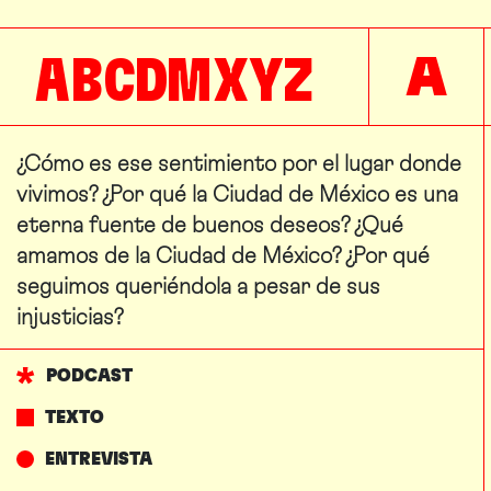
A
B
C
D
M
X
Y
Z
A
¿Cómo es ese sentimiento por el lugar donde
vivimos? ¿Por qué la Ciudad de México es una
eterna fuente de buenos deseos? ¿Qué
amamos de la Ciudad de México? ¿Por qué
seguimos queriéndola a pesar de sus
injusticias?
PODCAST
TEXTO
ENTREVISTA