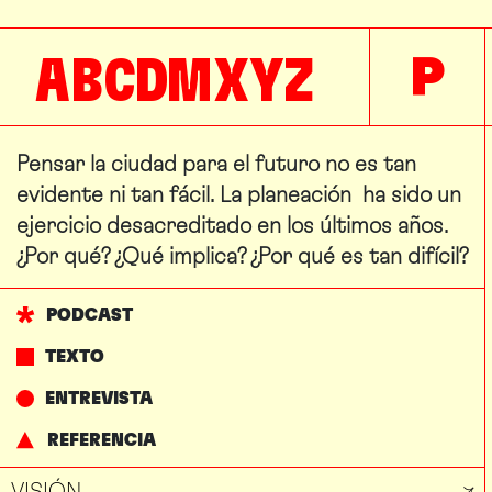
A
B
C
D
M
X
Y
Z
P
Pensar la ciudad para el futuro no es tan
evidente ni tan fácil. La planeación ha sido un
ejercicio desacreditado en los últimos años.
¿Por qué? ¿Qué implica? ¿Por qué es tan difícil?
PODCAST
TEXTO
ENTREVISTA
REFERENCIA
VISIÓN