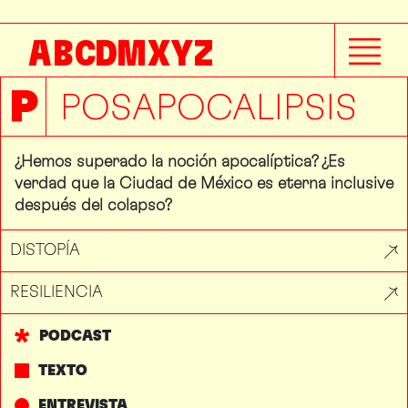
A
B
C
D
M
X
Y
Z
P
POSAPOCALIPSIS
¿Hemos superado la noción apocalíptica? ¿Es
verdad que la Ciudad de México es eterna inclusive
después del colapso?
DISTOPÍA
RESILIENCIA
PODCAST
TEXTO
ENTREVISTA