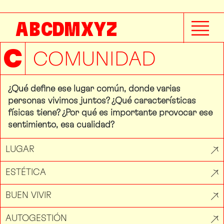
A
B
C
D
M
X
Y
Z
C
COMUNIDAD
¿Qué define ese lugar común, donde varias
personas vivimos juntos? ¿Qué características
físicas tiene? ¿Por qué es importante provocar ese
sentimiento, esa cualidad?
LUGAR
ESTÉTICA
BUEN VIVIR
AUTOGESTIÓN