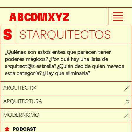
A
B
C
D
M
X
Y
Z
S
STARQUITECTOS
¿Quiénes son estos entes que parecen tener
poderes mágicos? ¿Por qué hay una lista de
arquitect@s estrella? ¿Quién decide quién merece
esta categoría? ¿Hay que eliminarla?
ARQUITECT@
ARQUITECTURA
MODERNISMO
PODCAST