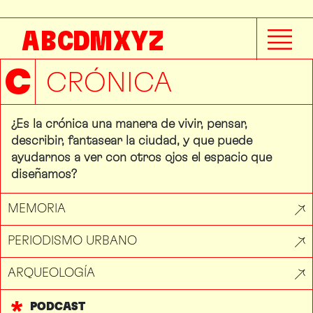
A
B
C
D
M
X
Y
Z
C
CRÓNICA
¿Es la crónica una manera de vivir, pensar,
describir, fantasear la ciudad, y que puede
ayudarnos a ver con otros ojos el espacio que
diseñamos?
MEMORIA
PERIODISMO URBANO
ARQUEOLOGÍA
PODCAST