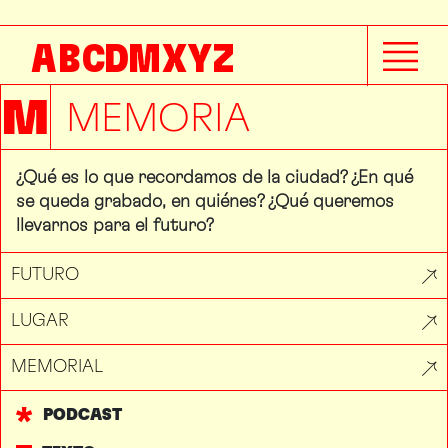
A
B
C
D
M
X
Y
Z
M
MEMORIA
¿Qué es lo que recordamos de la ciudad? ¿En qué
se queda grabado, en quiénes? ¿Qué queremos
llevarnos para el futuro?
FUTURO
LUGAR
MEMORIAL
PODCAST