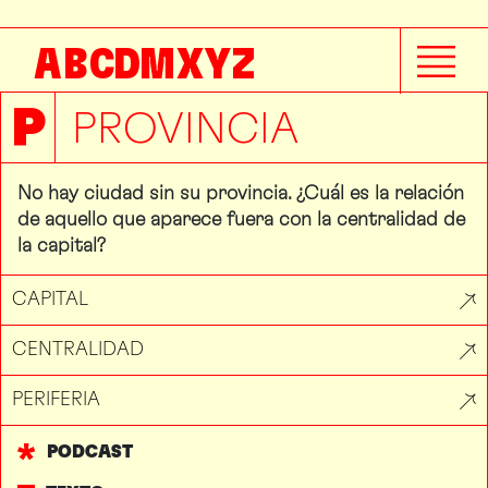
A
B
C
D
M
X
Y
Z
P
PROVINCIA
No hay ciudad sin su provincia. ¿Cuál es la relación
de aquello que aparece fuera con la centralidad de
la capital?
CAPITAL
CENTRALIDAD
PERIFERIA
PODCAST