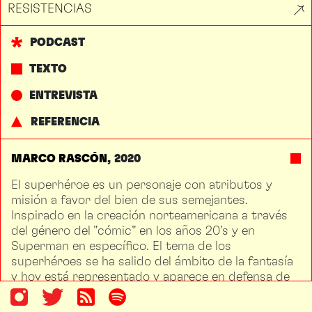
RESISTENCIAS
PODCAST
TEXTO
ENTREVISTA
REFERENCIA
MARCO RASCÓN
2020
El superhéroe es un personaje con atributos y
misión a favor del bien de sus semejantes.
Inspirado en la creación norteamericana a través
del género del "cómic" en los años 20’s y en
Superman en específico. El tema de los
superhéroes se ha salido del ámbito de la fantasía
y hoy está representado y aparece en defensa de
causas reales como el derecho a la vivienda, el
medio ambiente sano, la diversidad sexual, los