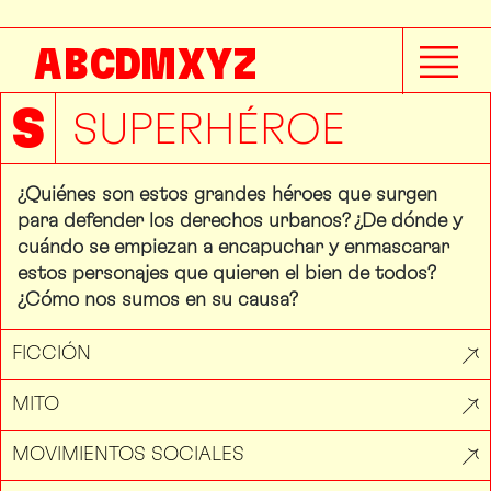
A
B
C
D
M
X
Y
Z
S
SUPERHÉROE
¿Quiénes son estos grandes héroes que surgen
para defender los derechos urbanos? ¿De dónde y
cuándo se empiezan a encapuchar y enmascarar
estos personajes que quieren el bien de todos?
¿Cómo nos sumos en su causa?
FICCIÓN
MITO
MOVIMIENTOS SOCIALES