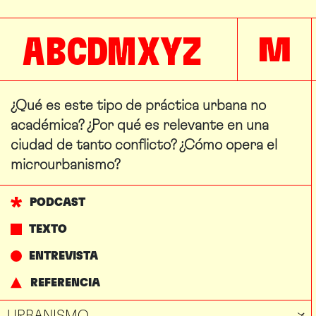
A
B
C
D
M
X
Y
Z
M
¿Qué es este tipo de práctica urbana no
académica? ¿Por qué es relevante en una
ciudad de tanto conflicto? ¿Cómo opera el
microurbanismo?
PODCAST
TEXTO
ENTREVISTA
REFERENCIA
URBANISMO