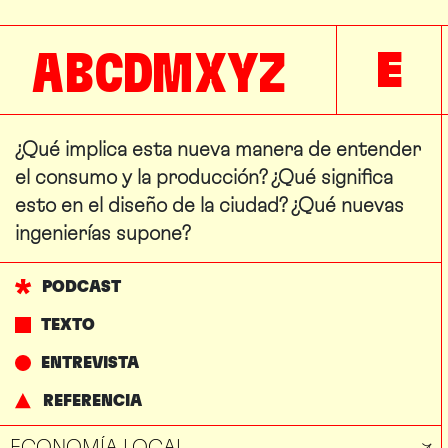
A
B
C
D
M
X
Y
Z
E
¿Qué implica esta nueva manera de entender
el consumo y la producción? ¿Qué significa
esto en el diseño de la ciudad? ¿Qué nuevas
ingenierías supone?
PODCAST
TEXTO
ENTREVISTA
REFERENCIA
ECONOMÍA LOCAL