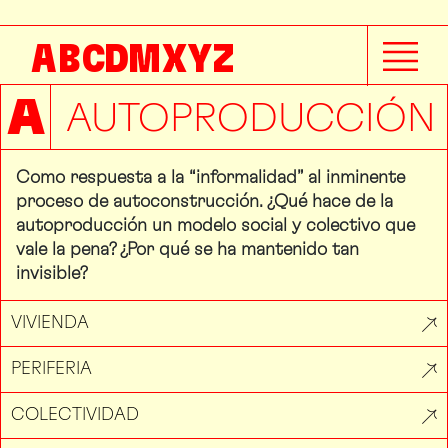
A
B
C
D
M
X
Y
Z
A
AUTOPRODUCCIÓN
Como respuesta a la “informalidad” al inminente
proceso de autoconstrucción. ¿Qué hace de la
autoproducción un modelo social y colectivo que
vale la pena? ¿Por qué se ha mantenido tan
invisible?
VIVIENDA
PERIFERIA
COLECTIVIDAD