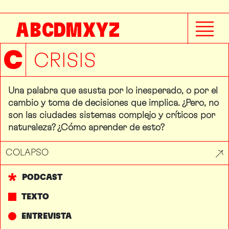
A
B
C
D
M
X
Y
Z
C
CRISIS
Una palabra que asusta por lo inesperado, o por el
cambio y toma de decisiones que implica. ¿Pero, no
son las ciudades sistemas complejo y críticos por
naturaleza? ¿Cómo aprender de esto?
COLAPSO
PODCAST
TEXTO
ENTREVISTA