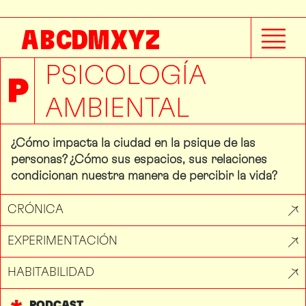
A
B
C
D
M
X
Y
Z
PSICOLOGÍA
P
AMBIENTAL
¿Cómo impacta la ciudad en la psique de las
personas? ¿Cómo sus espacios, sus relaciones
condicionan nuestra manera de percibir la vida?
CRÓNICA
EXPERIMENTACIÓN
HABITABILIDAD
PODCAST