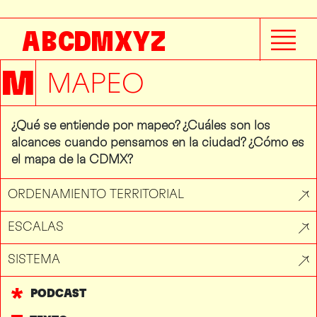
A
B
C
D
M
X
Y
Z
M
MAPEO
¿Qué se entiende por mapeo? ¿Cuáles son los
alcances cuando pensamos en la ciudad? ¿Cómo es
el mapa de la CDMX?
ORDENAMIENTO TERRITORIAL
ESCALAS
SISTEMA
PODCAST