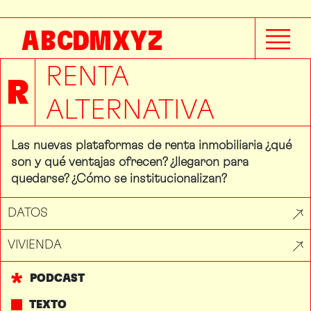
A
B
C
D
M
X
Y
Z
RENTA
R
ALTERNATIVA
Las nuevas plataformas de renta inmobiliaria ¿qué
son y qué ventajas ofrecen? ¿llegaron para
quedarse? ¿Cómo se institucionalizan?
DATOS
VIVIENDA
PODCAST
TEXTO