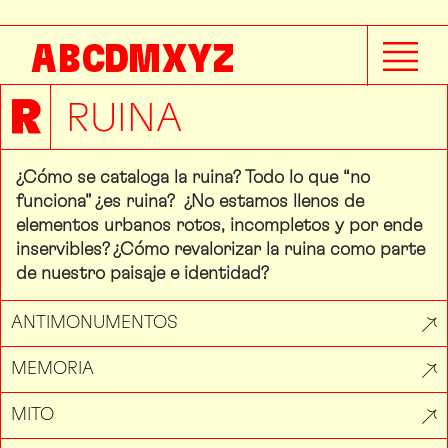
A
B
C
D
M
X
Y
Z
R
RUINA
¿Cómo se cataloga la ruina? Todo lo que “no
funciona” ¿es ruina? ¿No estamos llenos de
elementos urbanos rotos, incompletos y por ende
inservibles? ¿Cómo revalorizar la ruina como parte
de nuestro paisaje e identidad?
ANTIMONUMENTOS
MEMORIA
MITO