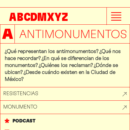
A
B
C
D
M
X
Y
Z
A
ANTIMONUMENTOS
¿Qué representan los antimonumentos? ¿Qué nos
hace recordar? ¿En qué se diferencian de los
monumentos? ¿Quiénes los reclaman? ¿Dónde se
ubican? ¿Desde cuándo existen en la Ciudad de
México?
RESISTENCIAS
MONUMENTO
PODCAST