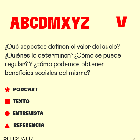
A
B
C
D
M
X
Y
Z
V
¿Qué aspectos definen el valor del suelo?
¿Quiénes lo determinan? ¿Cómo se puede
regular? Y, ¿cómo podemos obtener
beneficios sociales del mismo?
PODCAST
TEXTO
ENTREVISTA
REFERENCIA
PLUSVALÍA