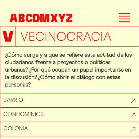
A
B
C
D
M
X
Y
Z
V
VECINOCRACIA
¿Cómo surge y a que se refiere esta actitud de los
ciudadanos frente a proyectos o políticas
urbanas? ¿Por qué ocupan un papel importante en
la discusión? ¿Cómo abrir el diálogo con estas
personas?
BARRIO
CONDOMINIOS
COLONIA