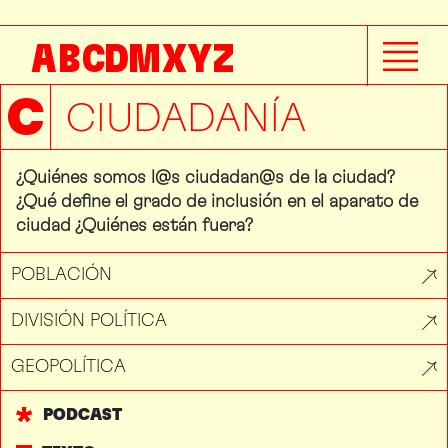
A
B
C
D
M
X
Y
Z
C
CIUDADANÍA
¿Quiénes somos l@s ciudadan@s de la ciudad?
¿Qué define el grado de inclusión en el aparato de
ciudad ¿Quiénes están fuera?
POBLACIÓN
DIVISIÓN POLÍTICA
GEOPOLÍTICA
PODCAST