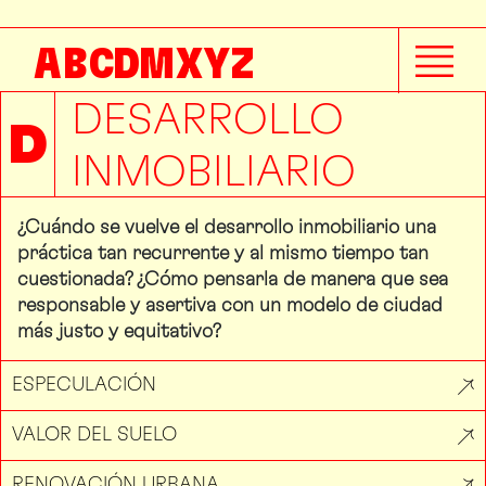
A
B
C
D
M
X
Y
Z
DESARROLLO
D
INMOBILIARIO
¿Cuándo se vuelve el desarrollo inmobiliario una
práctica tan recurrente y al mismo tiempo tan
cuestionada? ¿Cómo pensarla de manera que sea
responsable y asertiva con un modelo de ciudad
más justo y equitativo?
ESPECULACIÓN
VALOR DEL SUELO
RENOVACIÓN URBANA