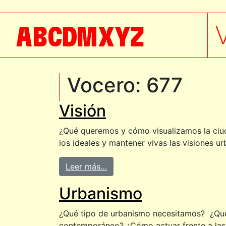
A
B
C
D
M
X
Y
Z
Vocero:
677
Visión
¿Qué queremos y cómo visualizamos la ciu
los ideales y mantener vivas las visiones 
Leer más…
Urbanismo
¿Qué tipo de urbanismo necesitamos? ¿Qué
contemporáneo? ¿Cómo actuar frente a las