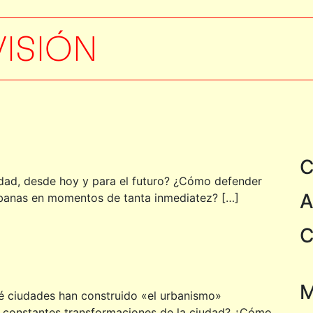
VISIÓN
C
dad, desde hoy y para el futuro? ¿Cómo defender
A
urbanas en momentos de tanta inmediatez? […]
C
M
 ciudades han construido «el urbanismo»
 constantes transformaciones de la ciudad? ¿Cómo