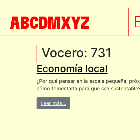
A
B
C
D
M
X
Y
Z
Vocero:
731
Economía local
¿Por qué pensar en la escala pequeña, pró
cómo fomentarla para que sea sustentable?
Leer más…