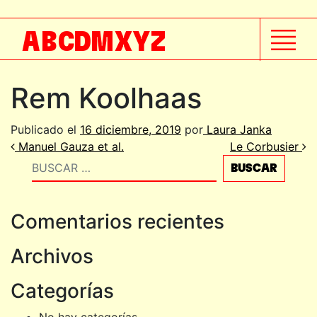
A
B
C
D
M
X
Y
Z
Rem Koolhaas
Publicado el
16 diciembre, 2019
por
Laura Janka
Navegación de entradas
Manuel Gauza et al.
Le Corbusier
Buscar
Comentarios recientes
Archivos
Categorías