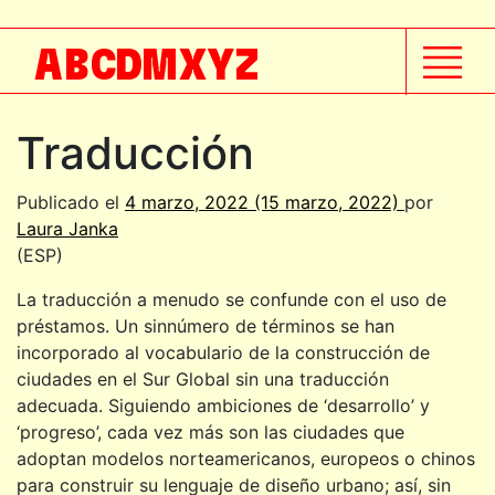
A
B
C
D
M
X
Y
Z
Traducción
Publicado el
4 marzo, 2022
(15 marzo, 2022)
por
Laura Janka
(ESP)
La traducción a menudo se confunde con el uso de
préstamos. Un sinnúmero de términos se han
incorporado al vocabulario de la construcción de
ciudades en el Sur Global sin una traducción
adecuada. Siguiendo ambiciones de ‘desarrollo’ y
‘progreso’, cada vez más son las ciudades que
adoptan modelos norteamericanos, europeos o chinos
para construir su lenguaje de diseño urbano; así, sin