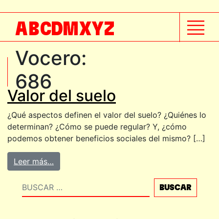
A
B
C
D
M
X
Y
Z
Vocero:
686
Valor del suelo
¿Qué aspectos definen el valor del suelo? ¿Quiénes lo
determinan? ¿Cómo se puede regular? Y, ¿cómo
podemos obtener beneficios sociales del mismo? […]
Leer más…
Buscar