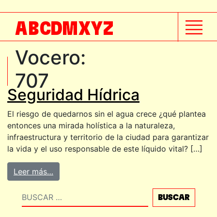
A
B
C
D
M
X
Y
Z
Vocero:
707
Seguridad Hídrica
El riesgo de quedarnos sin el agua crece ¿qué plantea
entonces una mirada holística a la naturaleza,
infraestructura y territorio de la ciudad para garantizar
la vida y el uso responsable de este líquido vital? […]
Leer más…
Buscar