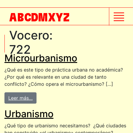
A
B
C
D
M
X
Y
Z
Vocero:
722
Microurbanismo
¿Qué es este tipo de práctica urbana no académica?
¿Por qué es relevante en una ciudad de tanto
conflicto? ¿Cómo opera el microurbanismo? […]
Leer más…
Urbanismo
¿Qué tipo de urbanismo necesitamos? ¿Qué ciudades
han construido «el urbanismo» contemporáneo?