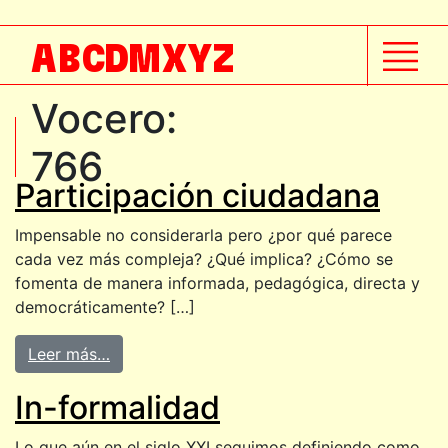
A
B
C
D
M
X
Y
Z
Vocero:
766
Participación ciudadana
Impensable no considerarla pero ¿por qué parece
cada vez más compleja? ¿Qué implica? ¿Cómo se
fomenta de manera informada, pedagógica, directa y
democráticamente? […]
Leer más…
In-formalidad
Lo que aún en el siglo XXI seguimos definiendo como