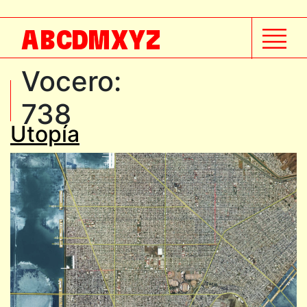
A
B
C
D
M
X
Y
Z
Vocero:
738
Utopía