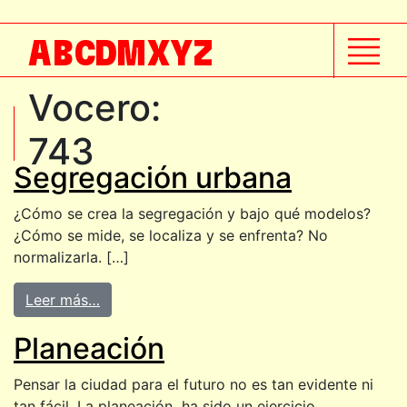
A
B
C
D
M
X
Y
Z
Vocero:
743
Segregación urbana
¿Cómo se crea la segregación y bajo qué modelos?
¿Cómo se mide, se localiza y se enfrenta? No
normalizarla. […]
Leer más…
Planeación
Pensar la ciudad para el futuro no es tan evidente ni
tan fácil. La planeación ha sido un ejercicio