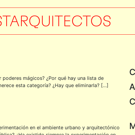
STARQUITECTOS
C
r poderes mágicos? ¿Por qué hay una lista de
A
merece esta categoría? ¿Hay que eliminarla? […]
C
M
erimentación en el ambiente urbano y arquitectónico
blica? ¿Ha existido siempre la experimentación en