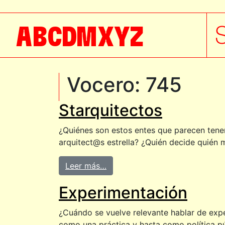
A
B
C
D
M
X
Y
Z
Vocero:
745
Starquitectos
¿Quiénes son estos entes que parecen tene
arquitect@s estrella? ¿Quién decide quién 
Leer más…
Experimentación
¿Cuándo se vuelve relevante hablar de exp
como una práctica y hasta como política pú