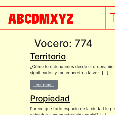
A
B
C
D
M
X
Y
Z
Vocero:
774
Territorio
¿Cómo lo entendemos desde el ordenamiento
significados y tan concreto a la vez. […]
Leer más…
Propiedad
Parece que todo espacio de la ciudad le pe
colectivo, una construcción social? […]