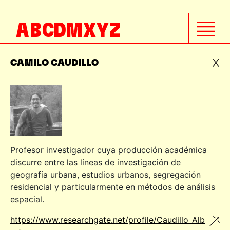
BERNARDO ALDANA
A
B
C
D
M
X
Y
Z
BERNARDO BARANDA
CAMILO CAUDILLO
Profesor investigador cuya producción académica
discurre entre las líneas de investigación de
geografía urbana, estudios urbanos, segregación
residencial y particularmente en métodos de análisis
espacial.
https://www.researchgate.net/profile/Caudillo_Alb