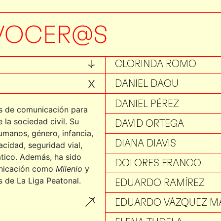
CAMILO CAUDILLO
CARLA FILIPE
VOCER@S
CÉLINE JACQUIN
CLORINDA ROMO
DANIEL DAOU
DANIEL PÉREZ
as de comunicación para
la sociedad civil. Su
DAVID ORTEGA
manos, género, infancia,
DIANA DIAVIS
cidad, seguridad vial,
tico. Además, ha sido
DOLORES FRANCO
unicación como
Milenio
y
s de La Liga Peatonal.
EDUARDO RAMÍREZ
EDUARDO VÁZQUEZ M