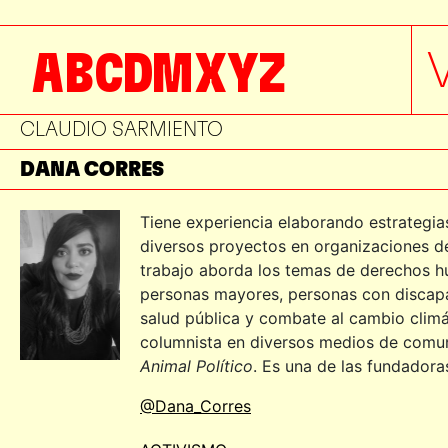
BERNARDO BARANDA
A
B
C
D
M
X
Y
Z
CARINA ARVIZU
CECILIA BARRAZA
CLAUDIO SARMIENTO
DANA CORRES
DANIEL ESCOTTO
Tiene experiencia elaborando estrategi
diversos proyectos en organizaciones de 
DAVID ESCALANTE
trabajo aborda los temas de derechos hu
DELFÍN MONTAÑANA
personas mayores, personas con discapa
salud pública y combate al cambio climá
DIANE DAVIS
columnista en diversos medios de com
Animal Político
. Es una de las fundadora
EDITH KURI
@Dana_Corres
EDUARDO VÁZQUEZ HERRERA