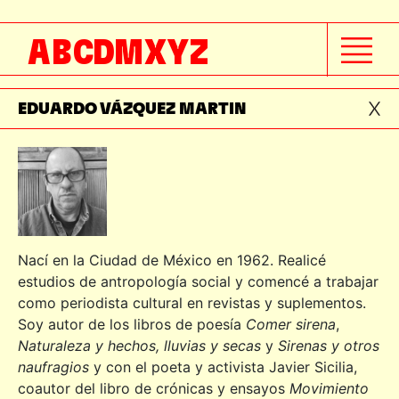
EDUARDO RAMÍREZ
A
B
C
D
M
X
Y
Z
EDUARDO VÁZQUEZ HERRERA
EDUARDO VÁZQUEZ MARTIN
Nací en la Ciudad de México en 1962. Realicé
estudios de antropología social y comencé a trabajar
como periodista cultural en revistas y suplementos.
Soy autor de los libros de poesía
Comer sirena
,
Naturaleza y hechos, lluvias y secas
y
Sirenas y otros
naufragios
y con el poeta y activista Javier Sicilia,
coautor del libro de crónicas y ensayos
Movimiento