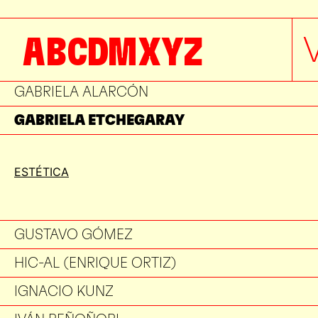
FELIPE LEAL
A
B
C
D
M
X
Y
Z
FERNANDA CANALES
FRANCISCO AYALA
GABRIELA ALARCÓN
GABRIELA ETCHEGARAY
GERARDO GÓMEZ DEL CAMPO
ESTÉTICA
GONZALO PEÓN
GUILLERMO EJEA
GUSTAVO GÓMEZ
HIC-AL (ENRIQUE ORTIZ)
IGNACIO KUNZ