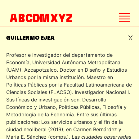
GONZALO PEÓN
A
B
C
D
M
X
Y
Z
GUILLERMINA ROSAS
GUILLERMO EJEA
Profesor e investigador del departamento de
Economía, Universidad Autónoma Metropolitana
(UAM), Azcapotzalco. Doctor en Diseño y Estudios
Urbanos por la misma institución. Maestro en
Políticas Públicas por la Facultad Latinoamericana de
Ciencias Sociales (FLACSO). Investigador Nacional I.
Sus líneas de investigación son: Desarrollo
Económico y Urbano, Políticas Públicas, Filosofía y
Metodología de la Economía. Entre sus últimas
publicaciones: Los servicios urbanos y el fin de la
ciudad neoliberal (2019), en Carmen Bernárdez y
María E. Sánchez (comps.),
Las ciudades observadas