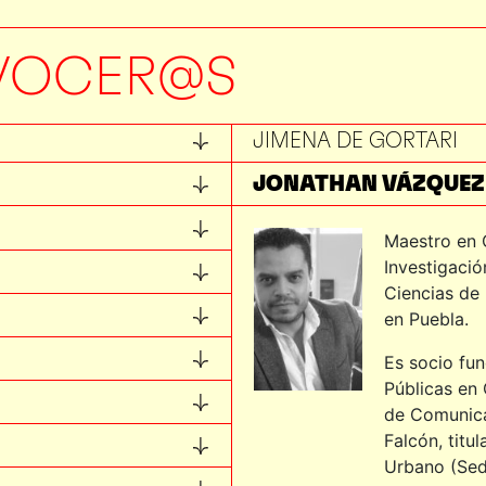
IVÁN DE LA LANZA
IVONNE SÁNCHEZ
VOCER@S
JESÚS OCAMPO
JIMENA DE GORTARI
JONATHAN VÁZQUEZ
JORGE MACÍAS
Maestro en C
Investigaci
JOSÉ LUIS CORTÉS
Ciencias de 
JOSÉ VALDIVIA
en Puebla.
JUAN CARLOS CALANC
Es socio fu
Públicas en 
JUAN JOSÉ KOCHEN
de Comunica
Falcón, titul
KARINA LICEA
Urbano (Sed