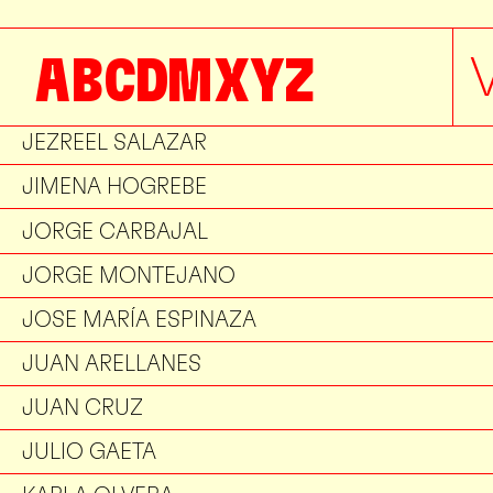
IGNACIO KUNZ
A
B
C
D
M
X
Y
Z
IVÁN PEÑOÑORI
JESSICA HERNÁNDEZ
JEZREEL SALAZAR
JIMENA HOGREBE
JORGE CARBAJAL
JORGE MONTEJANO
JOSE MARÍA ESPINAZA
JUAN ARELLANES
JUAN CRUZ
JULIO GAETA