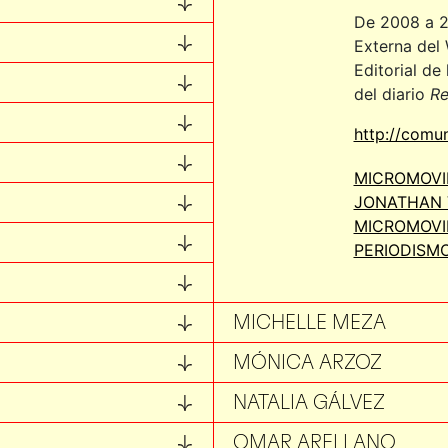
LAURA BALLESTEROS
De 2008 a 2
LIGIA GONZÁLEZ
Externa del 
Editorial de
LORENZO ROCHA
del diario
Re
LUCÍA PI
http://comu
LUIS ZAMBRANO
MICROMOVIL
MARCO RASCÓN
JONATHAN 
MICROMOVI
MARGARITA FLORES
PERIODISM
MAURICIO GALEANA
MICHELLE MEZA
MÓNICA ARZOZ
NATALIA GÁLVEZ
OMAR ARELLANO