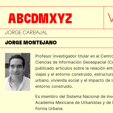
JESSICA HERNÁNDEZ
A
B
C
D
M
X
Y
Z
JEZREEL SALAZAR
JIMENA HOGREBE
JORGE CARBAJAL
JORGE MONTEJANO
JOSE MARÍA ESPINAZA
Profesor investigador titular en el Centr
Ciencias de Información Geoespacial 
JUAN ARELLANES
publicado artículos sobre la relación e
JUAN CRUZ
viajes y el entorno construido, estructu
urbano, vivienda social y el impacto de l
JULIO GAETA
entorno construido.
KARLA OLVERA
Es miembro del Sistema Nacional de Inve
Academia Mexicana de Urbanistas y de l
LAURA JANKA
Forma Urbana.