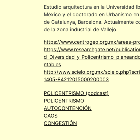
LORENA SICILIA
Estudió arquitectura en la Universidad 
LOURDES GARCÍA
México y el doctorado en Urbanismo en l
de Catalunya, Barcelona. Actualmente c
LUIS CHÍAS
de la zona industrial de Vallejo.
MANUEL CERVANTES
https://www.centrogeo.org.mx/areas-pro
https://www.researchgate.net/publicat
MARCOS MAZARI
d_Diversidad_y_Policentrismo_planeand
MARIANA BULOS
ntables
http://www.scielo.org.mx/scielo.php?scr
MAYRA ROMERO
1405-84212015000200003
MIQUEL ADRIÀ
POLICENTRISMO (podcast)
MUP
POLICENTRISMO
AUTOCONTENCIÓN
NÉSTOR GARCÍA CANCLINI
CAOS
CONGESTIÓN
PABLO LANDA
PAULINA CORNEJO