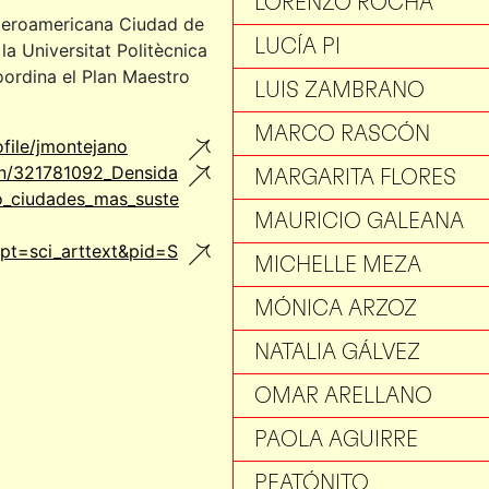
LORENZO ROCHA
Iberoamericana Ciudad de
LUCÍA PI
a Universitat Politècnica
oordina el Plan Maestro
LUIS ZAMBRANO
MARCO RASCÓN
file/jmontejano
ion/321781092_Densida
MARGARITA FLORES
o_ciudades_mas_suste
MAURICIO GALEANA
ipt=sci_arttext&pid=S
MICHELLE MEZA
MÓNICA ARZOZ
NATALIA GÁLVEZ
OMAR ARELLANO
PAOLA AGUIRRE
PEATÓNITO