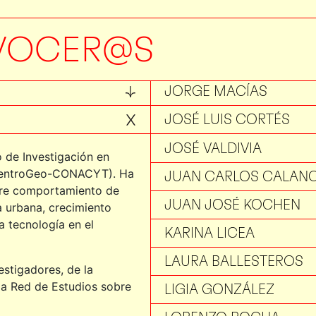
JESÚS OCAMPO
JIMENA DE GORTARI
VOCER@S
JONATHAN VÁZQUEZ
JORGE MACÍAS
JOSÉ LUIS CORTÉS
JOSÉ VALDIVIA
o de Investigación en
(CentroGeo-CONACYT). Ha
JUAN CARLOS CALANC
ntre comportamiento de
JUAN JOSÉ KOCHEN
ra urbana, crecimiento
a tecnología en el
KARINA LICEA
LAURA BALLESTEROS
stigadores, de la
a Red de Estudios sobre
LIGIA GONZÁLEZ