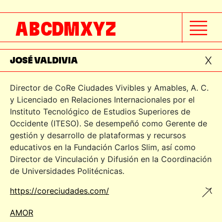
JOSÉ LUIS CORTÉS
A
B
C
D
M
X
Y
Z
JOSE MARÍA ESPINAZA
JOSÉ VALDIVIA
Director de CoRe Ciudades Vivibles y Amables, A. C.
y Licenciado en Relaciones Internacionales por el
Instituto Tecnológico de Estudios Superiores de
Occidente (ITESO). Se desempeñó como Gerente de
gestión y desarrollo de plataformas y recursos
educativos en la Fundación Carlos Slim, así como
Director de Vinculación y Difusión en la Coordinación
de Universidades Politécnicas.
https://coreciudades.com/
AMOR