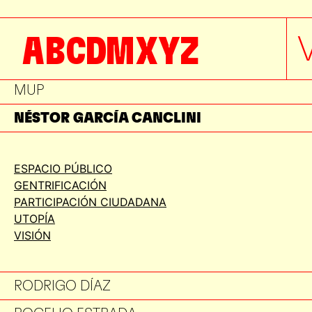
MARIANA BULOS
A
B
C
D
M
X
Y
Z
MAYRA ROMERO
MIQUEL ADRIÀ
MUP
NÉSTOR GARCÍA CANCLINI
PABLO LANDA
ESPACIO PÚBLICO
PAULINA CORNEJO
GENTRIFICACIÓN
PIPOLA GÓMEZ
PARTICIPACIÓN CIUDADANA
UTOPÍA
RAQUEL MARTÍNEZ
VISIÓN
RICARDO BECERRA
RODRIGO DÍAZ