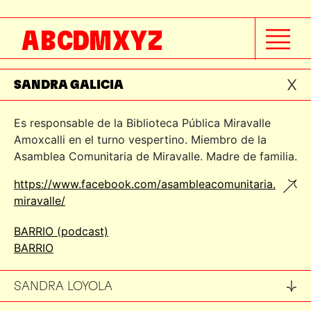
SALOMÓN GONZÁLEZ
A
B
C
D
M
X
Y
Z
SALVADOR HERRERA
SANDRA GALICIA
Es responsable de la Biblioteca Pública Miravalle
Amoxcalli en el turno vespertino. Miembro de la
Asamblea Comunitaria de Miravalle. Madre de familia.
https://www.facebook.com/asambleacomunitaria.
miravalle/
BARRIO (podcast)
BARRIO
SANDRA LOYOLA