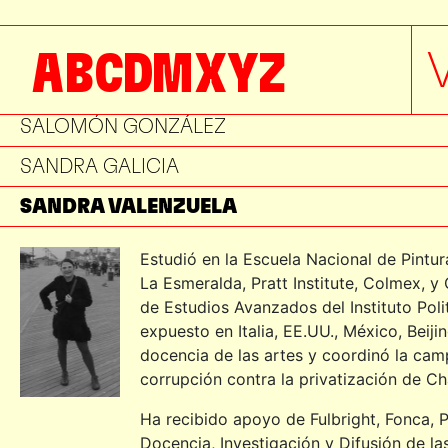
RODRIGO DÍAZ
ROGELIO ESTRADA
A
B
C
D
M
X
Y
Z
ROSALBA GONZÁLEZ
SALOMÓN GONZÁLEZ
SANDRA GALICIA
SANDRA VALENZUELA
SERGIO BELTRÁN
Estudió en la Escuela Nacional de Pintur
La Esmeralda, Pratt Institute, Colmex, y
SIOBHAN GUERRERO
de Estudios Avanzados del Instituto Poli
STEPHANIE GARCÍA
expuesto en Italia, EE.UU., México, Beij
docencia de las artes y coordinó la ca
TATIANA BILBAO
corrupción contra la privatización de C
VÍCTOR ALTAMIRANO
Ha recibido apoyo de Fulbright, Fonca,
Docencia, Investigación y Difusión de l
VÍCTOR MÁRQUEZ