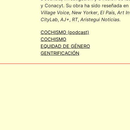
y Conacyt. Su obra ha sido reseñada en
VÍCTOR RICO
Village Voice
,
New Yorker
,
El País
,
Art I
CityLab
,
AJ+
,
RT
,
Aristegui Noticias
.
XIMENA OCAMPO
COCHISMO (podcast)
ZARA SNAPP
COCHISMO
EQUIDAD DE GÉNERO
GENTRIFICACIÓN