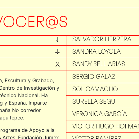
RODRIGO RIVERO
ROSA MARÍA ZABAL
VOCER@S
RUTH PÉREZ
SALVADOR HERRERA
SANDRA LOYOLA
SANDY BELL ARIAS
SERGIO GALAZ
a, Escultura y Grabado,
 Centro de Investigación y
SOL CAMACHO
técnico Nacional. Ha
SURELLA SEGU
ing y España. Imparte
mpaña No corredor
VERÓNICA GARCÍA
hapultepec.
VÍCTOR HUGO HOFMA
 Programa de Apoyo a la
as Artes, Fundación Jumex
VÍCTOR RAMÍREZ