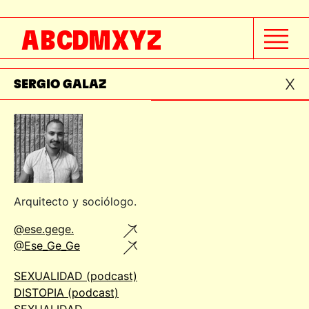
SANDY BELL ARIAS
A
B
C
D
M
X
Y
Z
SERGIO BELTRÁN
SERGIO GALAZ
Arquitecto y sociólogo.
@ese.gege.
@Ese_Ge_Ge
SEXUALIDAD (podcast)
DISTOPIA (podcast)