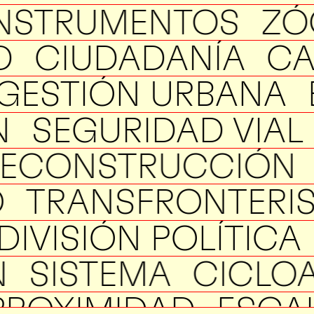
NSTRUMENTOS
ZÓ
D
CIUDADANÍA
CA
GESTIÓN URBANA
N
SEGURIDAD VIAL
ECONSTRUCCIÓN
O
TRANSFRONTERI
DIVISIÓN POLÍTICA
N
SISTEMA
CICLO
PROXIMIDAD
ESCA