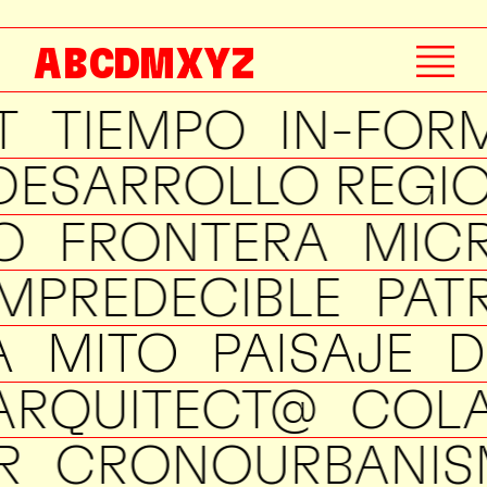
A
B
C
D
M
X
Y
Z
T
TIEMPO
IN-FOR
DESARROLLO REGI
O
FRONTERA
MIC
IMPREDECIBLE
PAT
A
MITO
PAISAJE
D
ARQUITECT@
COL
R
CRONOURBANI